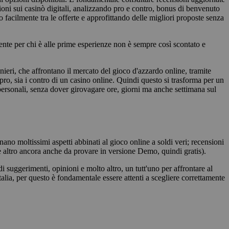
mazioni sui casinò digitali, analizzando pro e contro, bonus di benvenuto
o facilmente tra le offerte e approfittando delle migliori proposte senza
ente per chi è alle prime esperienze non è sempre così scontato e
stranieri, che affrontano il mercato del gioco d'azzardo online, tramite
i pro, sia i contro di un casino online. Quindi questo si trasforma per un
i personali, senza dover girovagare ore, giorni ma anche settimana sul
nano moltissimi aspetti abbinati al gioco online a soldi veri; recensioni
r e altro ancora anche da provare in versione Demo, quindi gratis).
i suggerimenti, opinioni e molto altro, un tutt'uno per affrontare al
talia, per questo è fondamentale essere attenti a scegliere correttamente