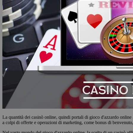
La quantità dei casinò online, quindi portali di gioco d'azzardo online at
a colpi di offerte e operazioni di marketing, come bonus di benvenuto, ex
Nel vasto mondo del gioco d'azzardo online, la scelta di un casinò aff