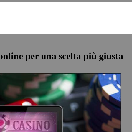
online per una scelta più giusta